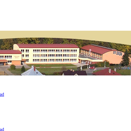
rad
rad