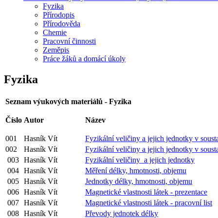
Fyzika
Přírodopis
Přírodověda
Chemie
Pracovní činnosti
Zeměpis
Práce žáků a domácí úkoly
Fyzika
Seznam výukových materiálů - Fyzika
Číslo
Autor
Název
001
Hasník Vít
Fyzikální veličiny a jejich jednotky v soust
002
Hasník Vít
Fyzikální veličiny a jejich jednotky v soust
003
Hasník Vít
Fyzikální veličiny a jejich jednotky
004
Hasník Vít
Měření délky, hmotnosti, objemu
005
Hasník Vít
Jednotky délky, hmotnosti, objemu
006
Hasník Vít
Magnetické vlastnosti látek - prezentace
007
Hasník Vít
Magnetické vlastnosti látek - pracovní list
008
Hasník Vít
Převody jednotek délky