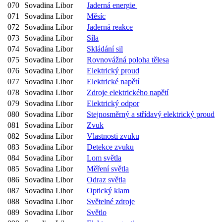
070
Sovadina Libor
Jaderná energie
071
Sovadina Libor
Měsíc
072
Sovadina Libor
Jaderná reakce
073
Sovadina Libor
Síla
074
Sovadina Libor
Skládání sil
075
Sovadina Libor
Rovnovážná poloha tělesa
076
Sovadina Libor
Elektrický proud
077
Sovadina Libor
Elektrické napětí
078
Sovadina Libor
Zdroje elektrického napětí
079
Sovadina Libor
Elektrický odpor
080
Sovadina Libor
Stejnosměrný a střídavý elektrický proud
081
Sovadina Libor
Zvuk
082
Sovadina Libor
Vlastnosti zvuku
083
Sovadina Libor
Detekce zvuku
084
Sovadina Libor
Lom světla
085
Sovadina Libor
Měření světla
086
Sovadina Libor
Odraz světla
087
Sovadina Libor
Optický klam
088
Sovadina Libor
Světelné zdroje
089
Sovadina Libor
Světlo