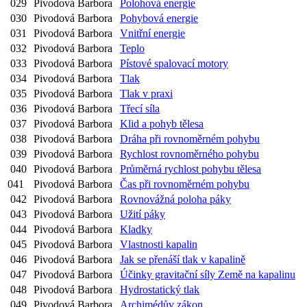
029
Pivodová Barbora
Polohová energie
030
Pivodová Barbora
Pohybová energie
031
Pivodová Barbora
Vnitřní energie
032
Pivodová Barbora
Teplo
033
Pivodová Barbora
Pístové spalovací motory
034
Pivodová Barbora
Tlak
035
Pivodová Barbora
Tlak v praxi
036
Pivodová Barbora
Třecí síla
037
Pivodová Barbora
Klid a pohyb tělesa
038
Pivodová Barbora
Dráha při rovnoměrném pohybu
039
Pivodová Barbora
Rychlost rovnoměrného pohybu
040
Pivodová Barbora
Průměrná rychlost pohybu tělesa
041
Pivodová Barbora
Čas při rovnoměrném pohybu
042
Pivodová Barbora
Rovnovážná poloha páky
043
Pivodová Barbora
Užití páky
044
Pivodová Barbora
Kladky
045
Pivodová Barbora
Vlastnosti kapalin
046
Pivodová Barbora
Jak se přenáší tlak v kapalině
047
Pivodová Barbora
Účinky gravitační síly Země na kapalinu
048
Pivodová Barbora
Hydrostatický tlak
049
Pivodová Barbora
Archimédův zákon