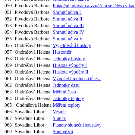
050
Pivodová Barbora
Potápění, plování a vznášení se tělesa v ka
051
Pivodová Barbora
Shrnutí učiva I
052
Pivodová Barbora
Shrnutí učiva II
053
Pivodová Barbora
Shrnutí učiva III
054
Pivodová Barbora
Shrnutí učiva IV
055
Pivodová Barbora
Shrnutí učiva V
056
Ondrášová Helena
Vyjadřování hustoty
057
Ondrášová Helena
Hustoměr
058
Ondrášová Helena
Jednotky hustoty
059
Ondrášová Helena
Hustota výpočty I
060
Ondrášová Helena
Hustota výpočty II.
061
Ondrášová Helena
Výpočet hmotnosti tělesa
062
Ondrášová Helena
Jednotky času
063
Ondrášová Helena
Měření času
064
Ondrášová Helena
Jednotky teploty
065
Ondrášová Helena
Měření teploty
066
Sovadina Libor
Vesmír
067
Sovadina Libor
Slunce
068
Sovadina Libor
Planety sluneční soustavy
069
Sovadina Libor
Souhvězdí