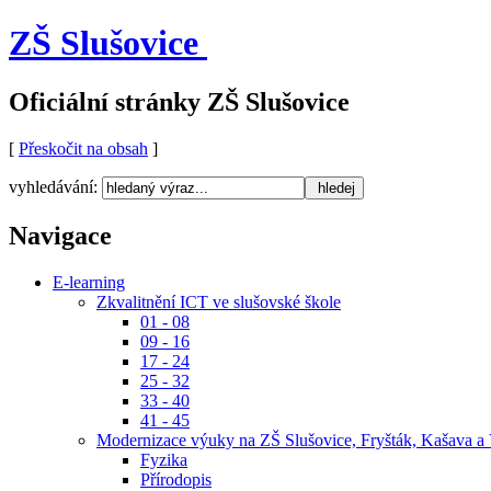
ZŠ Slušovice
Oficiální stránky ZŠ Slušovice
[
Přeskočit na obsah
]
vyhledávání:
Navigace
E-learning
Zkvalitnění ICT ve slušovské škole
01 - 08
09 - 16
17 - 24
25 - 32
33 - 40
41 - 45
Modernizace výuky na ZŠ Slušovice, Fryšták, Kašava a 
Fyzika
Přírodopis