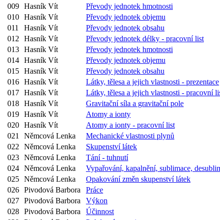
009
Hasník Vít
Převody jednotek hmotnosti
010
Hasník Vít
Převody jednotek objemu
011
Hasník Vít
Převody jednotek obsahu
012
Hasník Vít
Převody jednotek délky - pracovní list
013
Hasník Vít
Převody jednotek hmotnosti
014
Hasník Vít
Převody jednotek objemu
015
Hasník Vít
Převody jednotek obsahu
016
Hasník Vít
Látky, tělesa a jejich vlastnosti - prezentace
017
Hasník Vít
Látky, tělesa a jejich vlastnosti - pracovní li
018
Hasník Vít
Gravitační síla a gravitační pole
019
Hasník Vít
Atomy a ionty
020
Hasník Vít
Atomy a ionty - pracovní list
021
Němcová Lenka
Mechanické vlastnosti plynů
022
Němcová Lenka
Skupenství látek
023
Němcová Lenka
Tání - tuhnutí
024
Němcová Lenka
Vypařování, kapalnění, sublimace, desubli
025
Němcová Lenka
Opakování změn skupenství látek
026
Pivodová Barbora
Práce
027
Pivodová Barbora
Výkon
028
Pivodová Barbora
Účinnost