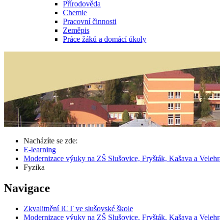
Přírodověda
Chemie
Pracovní činnosti
Zeměpis
Práce žáků a domácí úkoly
Nacházíte se zde:
E-learning
Modernizace výuky na ZŠ Slušovice, Fryšták, Kašava a Veleh
Fyzika
Navigace
Zkvalitnění ICT ve slušovské škole
Modernizace výuky na ZŠ Slušovice, Fryšták, Kašava a Veleh