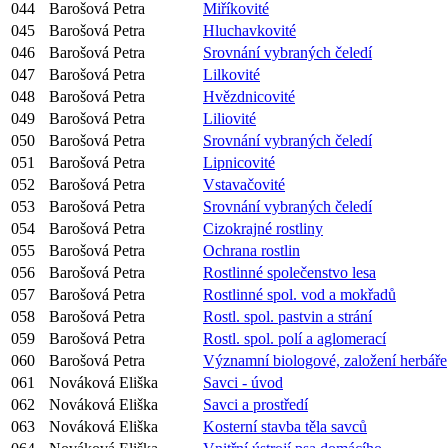
044
Barošová Petra
Miříkovité
045
Barošová Petra
Hluchavkovité
046
Barošová Petra
Srovnání vybraných čeledí
047
Barošová Petra
Lilkovité
048
Barošová Petra
Hvězdnicovité
049
Barošová Petra
Liliovité
050
Barošová Petra
Srovnání vybraných čeledí
051
Barošová Petra
Lipnicovité
052
Barošová Petra
Vstavačovité
053
Barošová Petra
Srovnání vybraných čeledí
054
Barošová Petra
Cizokrajné rostliny
055
Barošová Petra
Ochrana rostlin
056
Barošová Petra
Rostlinné společenstvo lesa
057
Barošová Petra
Rostlinné spol. vod a mokřadů
058
Barošová Petra
Rostl. spol. pastvin a strání
059
Barošová Petra
Rostl. spol. polí a aglomerací
060
Barošová Petra
Významní biologové, založení herbáře
061
Nováková Eliška
Savci - úvod
062
Nováková Eliška
Savci a prostředí
063
Nováková Eliška
Kosterní stavba těla savců