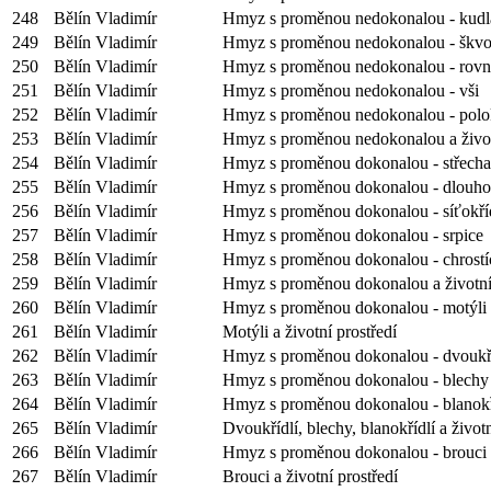
248
Bělín Vladimír
Hmyz s proměnou nedokonalou - kud
249
Bělín Vladimír
Hmyz s proměnou nedokonalou - škvo
250
Bělín Vladimír
Hmyz s proměnou nedokonalou - rovno
251
Bělín Vladimír
Hmyz s proměnou nedokonalou - vši
252
Bělín Vladimír
Hmyz s proměnou nedokonalou - polok
253
Bělín Vladimír
Hmyz s proměnou nedokonalou a život
254
Bělín Vladimír
Hmyz s proměnou dokonalou - střecha
255
Bělín Vladimír
Hmyz s proměnou dokonalou - dlouho
256
Bělín Vladimír
Hmyz s proměnou dokonalou - síťokří
257
Bělín Vladimír
Hmyz s proměnou dokonalou - srpice
258
Bělín Vladimír
Hmyz s proměnou dokonalou - chrostí
259
Bělín Vladimír
Hmyz s proměnou dokonalou a životní 
260
Bělín Vladimír
Hmyz s proměnou dokonalou - motýli
261
Bělín Vladimír
Motýli a životní prostředí
262
Bělín Vladimír
Hmyz s proměnou dokonalou - dvoukří
263
Bělín Vladimír
Hmyz s proměnou dokonalou - blechy
264
Bělín Vladimír
Hmyz s proměnou dokonalou - blanokř
265
Bělín Vladimír
Dvoukřídlí, blechy, blanokřídlí a životn
266
Bělín Vladimír
Hmyz s proměnou dokonalou - brouci
267
Bělín Vladimír
Brouci a životní prostředí