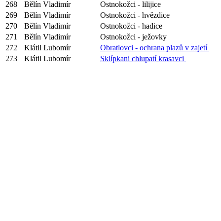
268
Bělín Vladimír
Ostnokožci - lilijice
269
Bělín Vladimír
Ostnokožci - hvězdice
270
Bělín Vladimír
Ostnokožci - hadice
271
Bělín Vladimír
Ostnokožci - ježovky
272
Klátil Lubomír
Obratlovci - ochrana plazů v zajetí
273
Klátil Lubomír
Sklípkani chlupatí krasavci