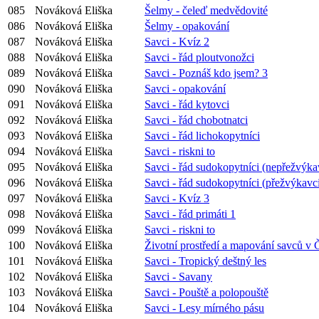
085
Nováková Eliška
Šelmy - čeleď medvědovité
086
Nováková Eliška
Šelmy - opakování
087
Nováková Eliška
Savci - Kvíz 2
088
Nováková Eliška
Savci - řád ploutvonožci
089
Nováková Eliška
Savci - Poznáš kdo jsem? 3
090
Nováková Eliška
Savci - opakování
091
Nováková Eliška
Savci - řád kytovci
092
Nováková Eliška
Savci - řád chobotnatci
093
Nováková Eliška
Savci - řád lichokopytníci
094
Nováková Eliška
Savci - riskni to
095
Nováková Eliška
Savci - řád sudokopytníci (nepřežvýka
096
Nováková Eliška
Savci - řád sudokopytníci (přežvýkavc
097
Nováková Eliška
Savci - Kvíz 3
098
Nováková Eliška
Savci - řád primáti 1
099
Nováková Eliška
Savci - riskni to
100
Nováková Eliška
Životní prostředí a mapování savců v
101
Nováková Eliška
Savci - Tropický deštný les
102
Nováková Eliška
Savci - Savany
103
Nováková Eliška
Savci - Pouště a polopouště
104
Nováková Eliška
Savci - Lesy mírného pásu