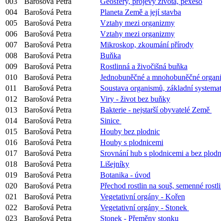
003
Barošová Petra
Geosféry, projevy života, pexeso
004
Barošová Petra
Planeta Země a její stavba
005
Barošová Petra
Vztahy mezi organizmy
006
Barošová Petra
Vztahy mezi organizmy
007
Barošová Petra
Mikroskop, zkoumání přírody
008
Barošová Petra
Buňka
009
Barošová Petra
Rostlinná a živočišná buňka
010
Barošová Petra
Jednobuněčné a mnohobuněčné orga
011
Barošová Petra
Soustava organismů, základní systema
012
Barošová Petra
Viry - život bez buňky
013
Barošová Petra
Bakterie - nejstarší obyvatelé Země
014
Barošová Petra
Sinice
015
Barošová Petra
Houby bez plodnic
016
Barošová Petra
Houby s plodnicemi
017
Barošová Petra
Srovnání hub s plodnicemi a bez plodn
018
Barošová Petra
Lišejníky
019
Barošová Petra
Botanika - úvod
020
Barošová Petra
Přechod rostlin na souš, semenné rostl
021
Barošová Petra
Vegetativní orgány - Kořen
022
Barošová Petra
Vegetativní orgány - Stonek
023
Barošová Petra
Stonek - Přeměny stonku