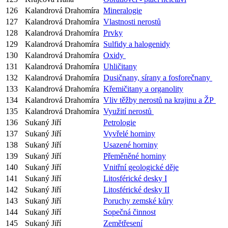
126
Kalandrová Drahomíra
Mineralogie
127
Kalandrová Drahomíra
Vlastnosti nerostů
128
Kalandrová Drahomíra
Prvky
129
Kalandrová Drahomíra
Sulfidy a halogenidy
130
Kalandrová Drahomíra
Oxidy
131
Kalandrová Drahomíra
Uhličitany
132
Kalandrová Drahomíra
Dusičnany, sírany a fosforečnany
133
Kalandrová Drahomíra
Křemičitany a organolity
134
Kalandrová Drahomíra
Vliv těžby nerostů na krajinu a ŽP
135
Kalandrová Drahomíra
Využití nerostů
136
Sukaný Jiří
Petrologie
137
Sukaný Jiří
Vyvřelé horniny
138
Sukaný Jiří
Usazené horniny
139
Sukaný Jiří
Přeměněné horniny
140
Sukaný Jiří
Vnitřní geologické děje
141
Sukaný Jiří
Litosférické desky I
142
Sukaný Jiří
Litosférické desky II
143
Sukaný Jiří
Poruchy zemské kůry
144
Sukaný Jiří
Sopečná činnost
145
Sukaný Jiří
Zemětřesení