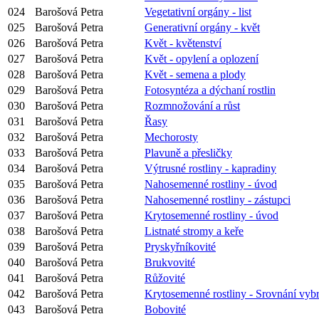
024
Barošová Petra
Vegetativní orgány - list
025
Barošová Petra
Generativní orgány - květ
026
Barošová Petra
Květ - květenství
027
Barošová Petra
Květ - opylení a oplození
028
Barošová Petra
Květ - semena a plody
029
Barošová Petra
Fotosyntéza a dýchaní rostlin
030
Barošová Petra
Rozmnožování a růst
031
Barošová Petra
Řasy
032
Barošová Petra
Mechorosty
033
Barošová Petra
Plavuně a přesličky
034
Barošová Petra
Výtrusné rostliny - kapradiny
035
Barošová Petra
Nahosemenné rostliny - úvod
036
Barošová Petra
Nahosemenné rostliny - zástupci
037
Barošová Petra
Krytosemenné rostliny - úvod
038
Barošová Petra
Listnaté stromy a keře
039
Barošová Petra
Pryskyřníkovité
040
Barošová Petra
Brukvovité
041
Barošová Petra
Růžovité
042
Barošová Petra
Krytosemenné rostliny - Srovnání vyb
043
Barošová Petra
Bobovité