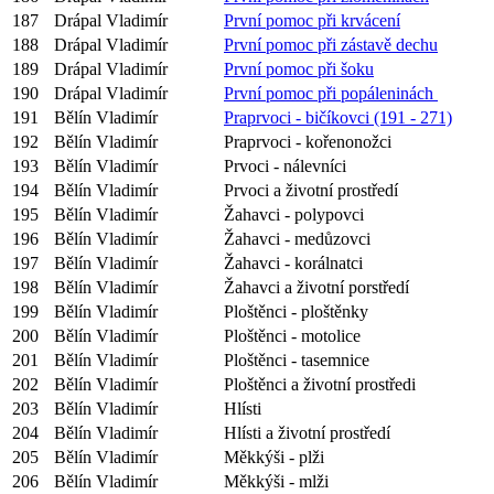
187
Drápal Vladimír
První pomoc při krvácení
188
Drápal Vladimír
První pomoc při zástavě dechu
189
Drápal Vladimír
První pomoc při šoku
190
Drápal Vladimír
První pomoc při popáleninách
191
Bělín Vladimír
Praprvoci - bičíkovci (191 - 271)
192
Bělín Vladimír
Praprvoci - kořenonožci
193
Bělín Vladimír
Prvoci - nálevníci
194
Bělín Vladimír
Prvoci a životní prostředí
195
Bělín Vladimír
Žahavci - polypovci
196
Bělín Vladimír
Žahavci - medůzovci
197
Bělín Vladimír
Žahavci - korálnatci
198
Bělín Vladimír
Žahavci a životní porstředí
199
Bělín Vladimír
Ploštěnci - ploštěnky
200
Bělín Vladimír
Ploštěnci - motolice
201
Bělín Vladimír
Ploštěnci - tasemnice
202
Bělín Vladimír
Ploštěnci a životní prostředi
203
Bělín Vladimír
Hlísti
204
Bělín Vladimír
Hlísti a životní prostředí
205
Bělín Vladimír
Měkkýši - plži
206
Bělín Vladimír
Měkkýši - mlži