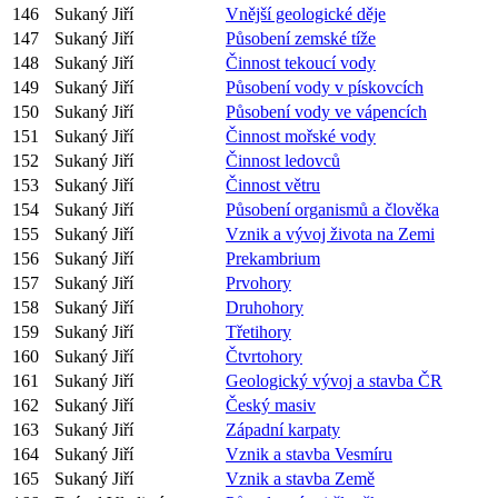
146
Sukaný Jiří
Vnější geologické děje
147
Sukaný Jiří
Působení zemské tíže
148
Sukaný Jiří
Činnost tekoucí vody
149
Sukaný Jiří
Působení vody v pískovcích
150
Sukaný Jiří
Působení vody ve vápencích
151
Sukaný Jiří
Činnost mořské vody
152
Sukaný Jiří
Činnost ledovců
153
Sukaný Jiří
Činnost větru
154
Sukaný Jiří
Působení organismů a člověka
155
Sukaný Jiří
Vznik a vývoj života na Zemi
156
Sukaný Jiří
Prekambrium
157
Sukaný Jiří
Prvohory
158
Sukaný Jiří
Druhohory
159
Sukaný Jiří
Třetihory
160
Sukaný Jiří
Čtvrtohory
161
Sukaný Jiří
Geologický vývoj a stavba ČR
162
Sukaný Jiří
Český masiv
163
Sukaný Jiří
Západní karpaty
164
Sukaný Jiří
Vznik a stavba Vesmíru
165
Sukaný Jiří
Vznik a stavba Země