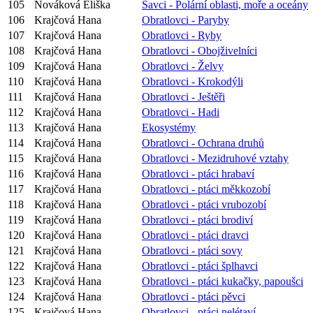
105
Nováková Eliška
Savci - Polární oblasti, moře a oceány
106
Krajčová Hana
Obratlovci - Paryby
107
Krajčová Hana
Obratlovci - Ryby
108
Krajčová Hana
Obratlovci - Obojživelníci
109
Krajčová Hana
Obratlovci - Želvy
110
Krajčová Hana
Obratlovci - Krokodýli
111
Krajčová Hana
Obratlovci - Ještěři
112
Krajčová Hana
Obratlovci - Hadi
113
Krajčová Hana
Ekosystémy
114
Krajčová Hana
Obratlovci - Ochrana druhů
115
Krajčová Hana
Obratlovci - Mezidruhové vztahy
116
Krajčová Hana
Obratlovci - ptáci hrabaví
117
Krajčová Hana
Obratlovci - ptáci měkkozobí
118
Krajčová Hana
Obratlovci - ptáci vrubozobí
119
Krajčová Hana
Obratlovci - ptáci brodiví
120
Krajčová Hana
Obratlovci - ptáci dravci
121
Krajčová Hana
Obratlovci - ptáci sovy
122
Krajčová Hana
Obratlovci - ptáci šplhavci
123
Krajčová Hana
Obratlovci - ptáci kukačky, papoušci
124
Krajčová Hana
Obratlovci - ptáci pěvci
125
Krajčová Hana
Obratlovci - ptáci nelétaví