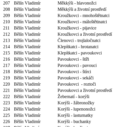
207
Bělín Vladimír
Měkkýši - hlavonožci
208
Bělín Vladimír
Měkkýši a životní prostředí
209
Bělín Vladimír
Kroužkovci - mnohoštětnatci
210
Bělín Vladimír
Kroužkovci - máloštětinatci
211
Bělín Vladimír
Kroužkovci - pijavice
212
Bělín Vladimír
Kroužkovci a životní prostředí
213
Bělín Vladimír
Členovci - trojlaločnatci
214
Bělín Vladimír
Klepítkatci - hrotanatci
215
Bělín Vladimír
Klepítkatci - pavoukovci
216
Bělín Vladimír
Pavoukovci - štíři
217
Bělín Vladimír
Pavoukovci - pavouci
218
Bělín Vladimír
Pavoukovci - štírci
219
Bělín Vladimír
Pavoukovci - sekáči
220
Bělín Vladimír
Pavoukovci - roztoči
221
Bělín Vladimír
Pavoukovci a životní prostředí
222
Bělín Vladimír
Žebernatí - korýši
223
Bělín Vladimír
Korýši - žábronožky
224
Bělín Vladimír
Korýši - lupenonožci
225
Bělín Vladimír
Korýši - lasturnatky
226
Bělín Vladimír
Korýši - buchanky