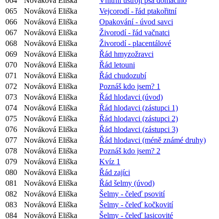
064
Nováková Eliška
Vnitřní ústrojí psa domácího
065
Nováková Eliška
Vejcorodí - řád ptakořitní
066
Nováková Eliška
Opakování - úvod savci
067
Nováková Eliška
Živorodí - řád vačnatci
068
Nováková Eliška
Živorodí - placentálové
069
Nováková Eliška
Řád hmyzožravci
070
Nováková Eliška
Řád letouni
071
Nováková Eliška
Řád chudozubí
072
Nováková Eliška
Poznáš kdo jsem? 1
073
Nováková Eliška
Řád hlodavci (úvod)
074
Nováková Eliška
Řád hlodavci (zástupci 1)
075
Nováková Eliška
Řád hlodavci (zástupci 2)
076
Nováková Eliška
Řád hlodavci (zástupci 3)
077
Nováková Eliška
Řád hlodavci (méně známé druhy)
078
Nováková Eliška
Poznáš kdo jsem? 2
079
Nováková Eliška
Kvíz 1
080
Nováková Eliška
Řád zajíci
081
Nováková Eliška
Řád šelmy (úvod)
082
Nováková Eliška
Šelmy - čeleď psovití
083
Nováková Eliška
Šelmy - čeleď kočkovití
084
Nováková Eliška
Šelmy - čeleď lasicovité