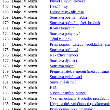
166
Drápal Vladimír
Původ a vývoj člověka
167
Drápal Vladimír
Lidské rasy
168
Drápal Vladimír
Lidksé rasy - bílá rasa
169
Drápal Vladimír
Soustava opěrná - lebka
170
Drápal Vladimír
Soustava opěrná - páteř, hrudník
171
Drápal Vladimír
Kostra končetin
172
Drápal Vladimír
Soustava pohybová
173
Drápal Vladimír
Tělní tekutiny
174
Drápal Vladimír
První pomoc - zásady neodkladné resu
175
Drápal Vladimír
Soustava oběhová
176
Drápal Vladimír
Nakažlivé nemoci
177
Drápal Vladimír
Soustava dýchací
178
Drápal Vladimír
Soustava trávicí
179
Drápal Vladimír
Přeměna látek a energií (metabolismus
180
Drápal Vladimír
Soustava vylučovací
181
Drápal Vladimír
Smyslová ústrojí
182
Drápal Vladimír
Kůže
183
Drápal Vladimír
Vývin lidského jedince
184
Drápal Vladimír
Význam ochrany životního prostředí p
185
Drápal Vladimír
Hygiena duševní činnosti (toxikomani
186
Drápal Vladimír
První pomoc při zlomeninách